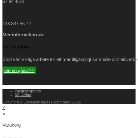
67 84 45-8
123 337 56 72
Mer information >>
Ge en gåva
Stöd vårt viktiga arbete för ett mer tillgängligt samhälle och elöverk
Ge en gåva >>
Integritetspolicy
Köpvillkor
Copyright © Elöverkänsligas Riksförbund 2026
×
×
Varukorg