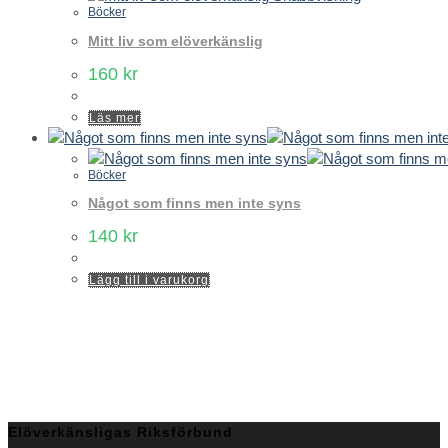
Böcker
Mitt liv som elöverkänslig
160
kr
Läs mer
Böcker
Något som finns men inte syns
140
kr
Lägg till i varukorg
Elöverkänsligas Riksförbund