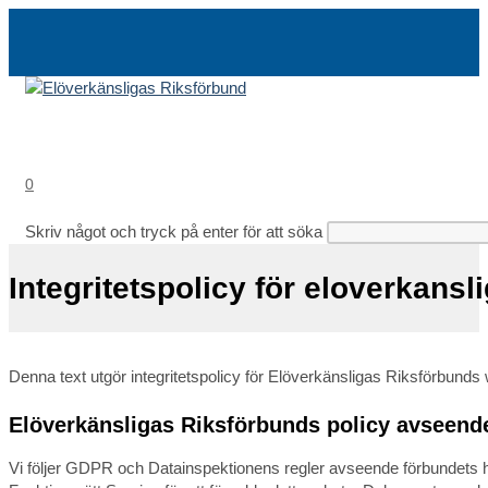
Hoppa
till
innehållet
0
Skriv något och tryck på enter för att söka
Integritetspolicy för eloverkansl
Denna text utgör integritetspolicy för Elöverkänsligas Riksförbunds 
Elöverkänsligas Riksförbunds policy avseen
Vi följer GDPR och Datainspektionens regler avseende förbundets han