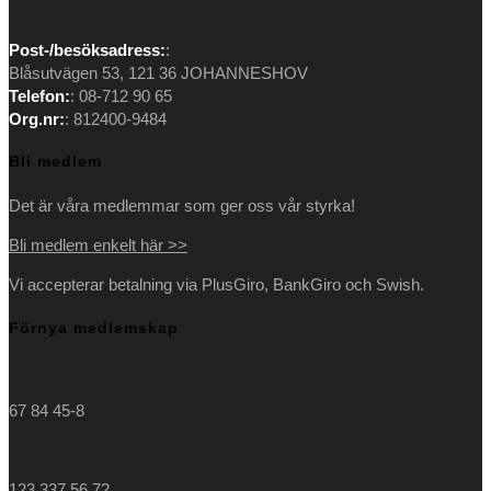
Opens
Opens
Opens
Opens
Post-/besöksadress:
:
in
in
in
in
Blåsutvägen 53, 121 36 JOHANNESHOV
a
a
a
a
Telefon:
: 08-712 90 65
new
new
new
new
Org.nr:
: 812400-9484
tab
tab
tab
tab
Bli medlem
Det är våra medlemmar som ger oss vår styrka!
Bli medlem enkelt här >>
Vi accepterar betalning via PlusGiro, BankGiro och Swish.
Förnya medlemskap
67 84 45-8
123 337 56 72