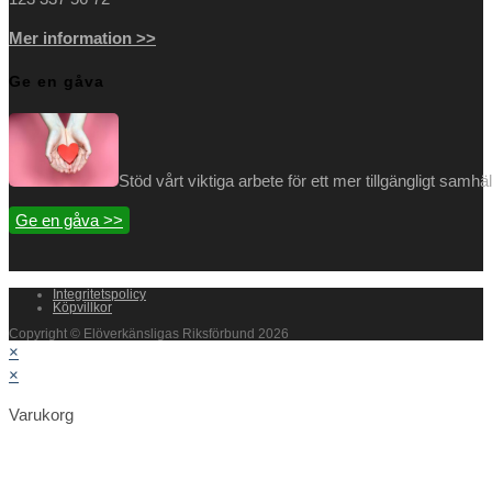
Mer information >>
Ge en gåva
Stöd vårt viktiga arbete för ett mer tillgängligt samh
Ge en gåva >>
Integritetspolicy
Köpvillkor
Copyright © Elöverkänsligas Riksförbund 2026
×
×
Varukorg