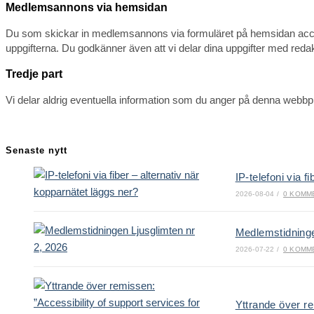
Medlemsannons via hemsidan
Du som skickar in medlemsannons via formuläret på hemsidan acceptera
uppgifterna. Du godkänner även att vi delar dina uppgifter med redak
Tredje part
Vi delar aldrig eventuella information som du anger på denna webbp
Senaste nytt
IP-telefoni via f
2026-08-04
/
0 KOMM
Medlemstidninge
2026-07-22
/
0 KOMM
Yttrande över re