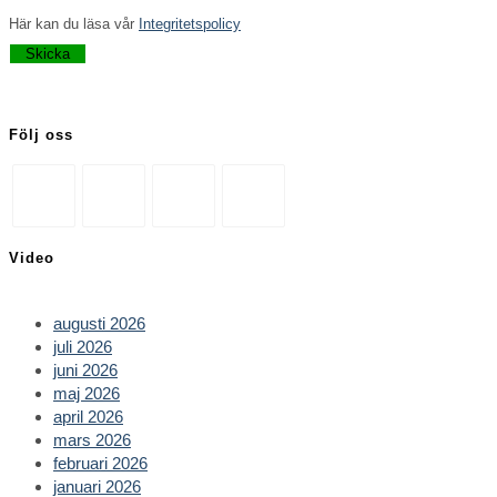
Här kan du läsa vår
Integritetspolicy
Lämna detta fält tomt.
Följ oss
Opens
Opens
Opens
Opens
Video
in
in
in
in
a
a
a
a
new
new
new
new
augusti 2026
tab
tab
tab
tab
juli 2026
juni 2026
maj 2026
april 2026
mars 2026
februari 2026
januari 2026