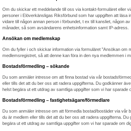
Om du skickar ett meddelande till oss via kontakt-formuläret eller vi
personer i Elöverkänsligas Riksförbund som har uppgiften att läsa
vidare till någon annan person i förbundet, t ex till kansliet, någo
månader, så som avsändarens enhetsinformation samt IP-adress.
Ansökan om medlemskap
Om du fyller i och skickar information via formuläret ”Ansökan om me
medlemsregistret, så att denne kan föra in den nya medlemmen i me
Bostadsförmedling – sökande
Du som anmäler intresse om att finna bostad via vår bostadsförmedl
eller tills det att du ber oss att radera uppgifterna. Du godkänner äv
helst begära ut ett utdrag av samtliga uppgifter som vi har sparade
Bostadsförmedling – fastighetsägare/förmedlare
Du som anmäler intresse om att förmedla bostad/bostäder via vår bo
du är medlem eller tills det att du ber oss att radera uppgifterna. D
begära ut ett utdrag av samtliga uppgifter som vi har sparade om dig