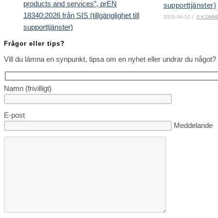
supporttjänster)
2026-06-12
/
0 KOMM
Frågor eller tips?
Vill du lämna en synpunkt, tipsa om en nyhet eller undrar du något? 
Namn (frivilligt)
E-post
Lämna detta fä
Meddelande