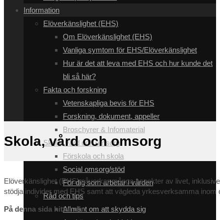
Information
Elöverkänslighet (EHS)
Om Elöverkänslighet (EHS)
Vanliga symtom för EHS/Elöverkänslighet
Hur är det att leva med EHS och hur kunde det
bli så här?
Fakta och forskning
Vetenskapliga bevis för EHS
Forskning, dokument, appeller
Broschyrer & Infomaterial
Skola, vård och omsorg
Skola, vård och omsorg
Förskola och skola
Social omsorg/stöd
Elöverkänslighet (EHS) påverkar många aspekter av livet, inklusive u
För dig som arbetar i vården
stödja individer med EHS samt att vägleda yrkesverksamma inom
Råd och tips
På denna sida hittar du:
Allmänt om att skydda sig