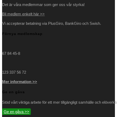
Det är våra medlemmar som ger oss vår styrka!
Bli medlem enkelt här >>
Vi accepterar betalning via PlusGiro, BankGiro och Swish.
Förnya medlemskap
67 84 45-8
123 337 56 72
Mer information >>
Ge en gåva
Stöd vårt viktiga arbete för ett mer tillgängligt samhälle och elöverk
Ge en gåva >>