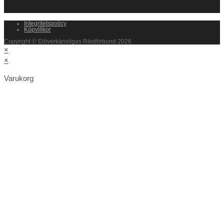
Integritetspolicy
Köpvillkor
Copyright © Elöverkänsligas Riksförbund 2026
×
×
Varukorg