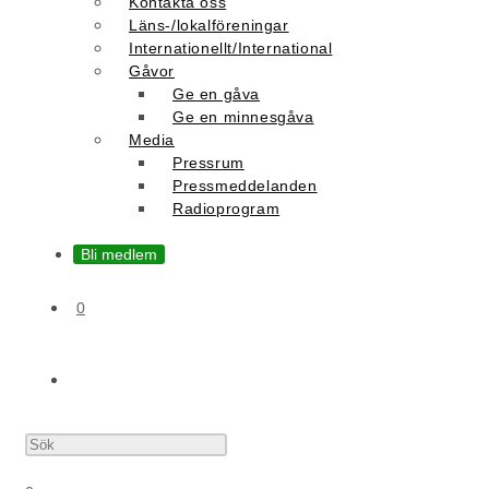
Kontakta oss
Läns-/lokalföreningar
Internationellt/International
Gåvor
Ge en gåva
Ge en minnesgåva
Media
Pressrum
Pressmeddelanden
Radioprogram
Bli medlem
0
Slå
på/av