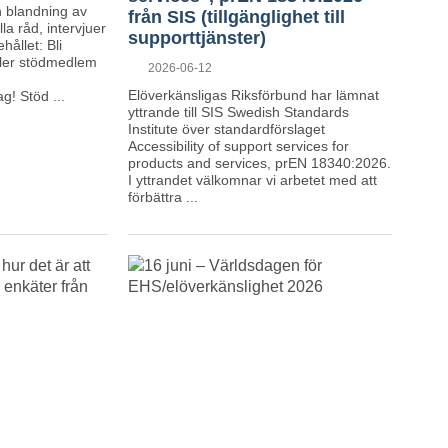
n blandning av
från SIS (tillgänglighet till
la råd, intervjuer
supporttjänster)
ållet: Bli
ler stödmedlem
Posted
2026-06-12
on
Elöverkänsligas Riksförbund har lämnat
! Stöd ...
yttrande till SIS Swedish Standards
Institute över standardförslaget
Accessibility of support services for
products and services, prEN 18340:2026.
I yttrandet välkomnar vi arbetet med att
förbättra ...