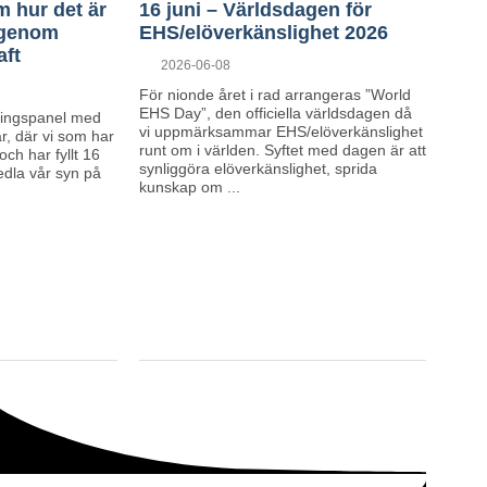
 hur det är
16 juni – Världsdagen för
 genom
EHS/elöverkänslighet 2026
aft
Posted
2026-06-08
on
För nionde året i rad arrangeras ”World
EHS Day”, den officiella världsdagen då
ningspanel med
vi uppmärksammar EHS/elöverkänslighet
år, där vi som har
runt om i världen. Syftet med dagen är att
ch har fyllt 16
synliggöra elöverkänslighet, sprida
dla vår syn på
kunskap om ...