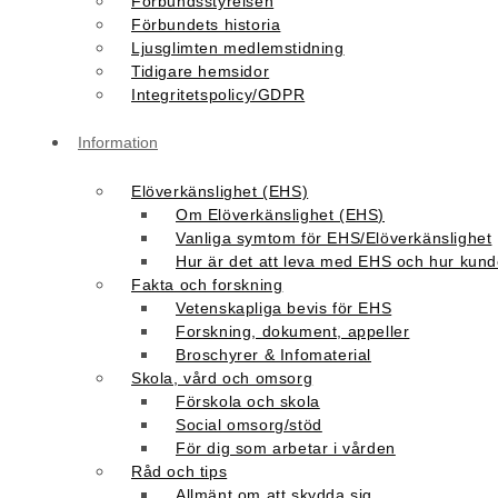
Förbundsstyrelsen
Förbundets historia
Ljusglimten medlemstidning
Tidigare hemsidor
Integritetspolicy/GDPR
Information
Elöverkänslighet (EHS)
Om Elöverkänslighet (EHS)
Vanliga symtom för EHS/Elöverkänslighet
Hur är det att leva med EHS och hur kunde
Fakta och forskning
Vetenskapliga bevis för EHS
Forskning, dokument, appeller
Broschyrer & Infomaterial
Skola, vård och omsorg
Förskola och skola
Social omsorg/stöd
För dig som arbetar i vården
Råd och tips
Allmänt om att skydda sig