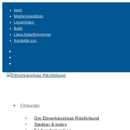
Hoppa
Hem
till
Medlemswebben
innehållet
Ljusglimten
Butik
Läns-/lokalföreningar
Kontakta oss
Förbundet
Om Elöverkänsligas Riksförbund
Stadgar & policy