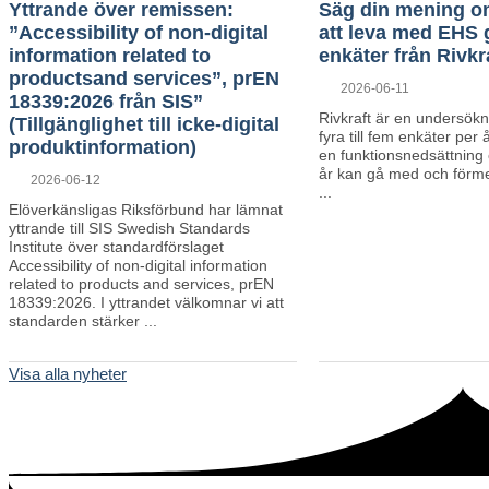
Yttrande över remissen:
Säg din mening om
”Accessibility of non-digital
att leva med EHS
information related to
enkäter från Rivkr
productsand services”, prEN
Posted
2026-06-11
18339:2026 från SIS”
on
Rivkraft är en undersök
(Tillgänglighet till icke-digital
fyra till fem enkäter per 
produktinformation)
en funktionsnedsättning o
år kan gå med och förme
Posted
2026-06-12
...
on
Elöverkänsligas Riksförbund har lämnat
yttrande till SIS Swedish Standards
Institute över standardförslaget
Accessibility of non-digital information
related to products and services, prEN
18339:2026. I yttrandet välkomnar vi att
standarden stärker ...
Visa alla nyheter