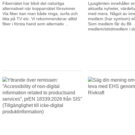
on
on
Fibernätet har blivit det naturliga
Ljusglimten innehåller e
alternativet när kopparnätet försvinner.
aktuella nyheter, värdeful
Via fiber kan man både ringa, surfa och
med mera. Något av inneh
titta på TV etc. Vi rekommenderar alltid
medlem (har symtom) el
fiber i första hand som alternativ ...
Som medlem får du Bli
medlem/stödmedlem i dag