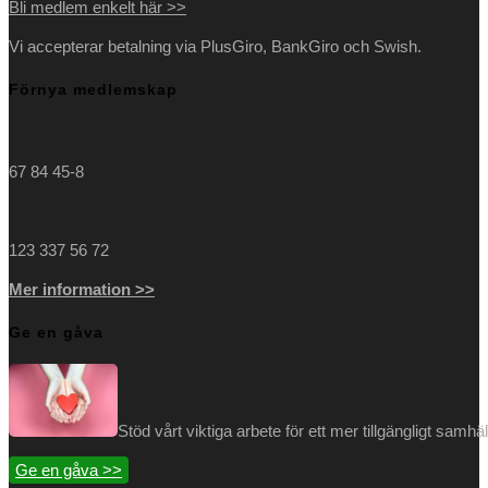
Bli medlem enkelt här >>
Vi accepterar betalning via PlusGiro, BankGiro och Swish.
Förnya medlemskap
67 84 45-8
123 337 56 72
Mer information >>
Ge en gåva
Stöd vårt viktiga arbete för ett mer tillgängligt samh
Ge en gåva >>