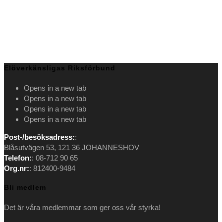
Elöverkänsligas Riksförbund
Opens in a new tab
Opens in a new tab
Opens in a new tab
Opens in a new tab
Post-/besöksadress:
:
Blåsutvägen 53, 121 36 JOHANNESHOV
Telefon:
: 08-712 90 65
Org.nr:
: 812400-9484
Bli medlem
Det är våra medlemmar som ger oss vår styrka!