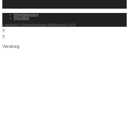
Integritetspolicy
Köpvillkor
Copyright © Elöverkänsligas Riksförbund 2026
×
×
Varukorg