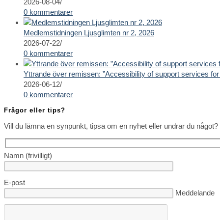
2026-08-04
/
0 kommentarer
Medlemstidningen Ljusglimten nr 2, 2026
2026-07-22
/
0 kommentarer
Yttrande över remissen: ”Accessibility of support services for 
2026-06-12
/
0 kommentarer
Frågor eller tips?
Vill du lämna en synpunkt, tipsa om en nyhet eller undrar du något? 
Namn (frivilligt)
E-post
Lämna detta fä
Meddelande