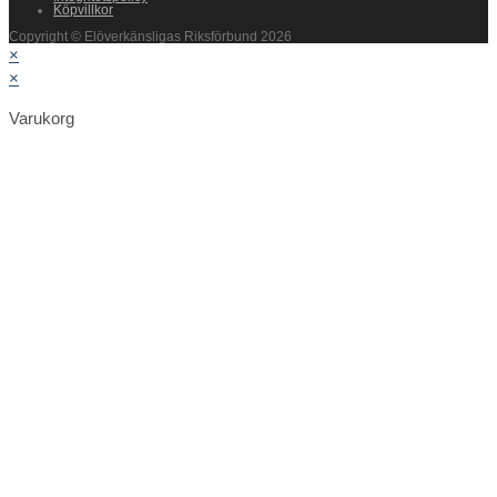
Köpvillkor
Copyright © Elöverkänsligas Riksförbund 2026
×
×
Varukorg