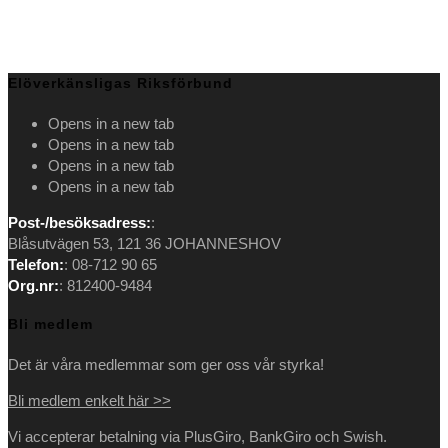
Elöverkänsligas Riksförbund
Opens in a new tab
Opens in a new tab
Opens in a new tab
Opens in a new tab
Post-/besöksadress:
:
Blåsutvägen 53, 121 36 JOHANNESHOV
Telefon:
: 08-712 90 65
Org.nr:
: 812400-9484
Bli medlem
Det är våra medlemmar som ger oss vår styrka!
Bli medlem enkelt här >>
Vi accepterar betalning via PlusGiro, BankGiro och Swish.