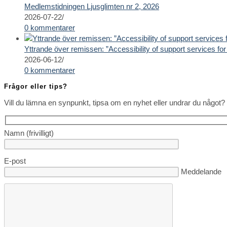
Medlemstidningen Ljusglimten nr 2, 2026
2026-07-22
/
0 kommentarer
Yttrande över remissen: ”Accessibility of support services for 
2026-06-12
/
0 kommentarer
Frågor eller tips?
Vill du lämna en synpunkt, tipsa om en nyhet eller undrar du något? 
Namn (frivilligt)
E-post
Lämna detta fä
Meddelande