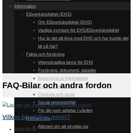
Information
Elöverkänslighet (EHS)
Om Elöverkänslighet (EHS)
Vanliga symtom för EHS/Elöverkänslighet
Hur är det att leva med EHS och hur kunde det
bli så här?
Fakta och forskning
Vetenskapliga bevis för EHS
Forskning, dokument, appeller
Broschyrer & Infomaterial
FAQ-Bilar och andra fordon
Skola, vård och omsorg
Förskola och skola
Social omsorg/stöd
För dig som arbetar i vården
Vilken bil strålar minst?
Råd och tips
Allmänt om att skydda sig
Inlägget
2015-05-06