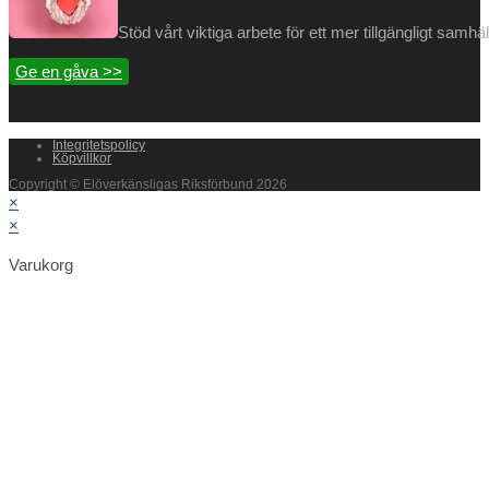
Stöd vårt viktiga arbete för ett mer tillgängligt samh
Ge en gåva >>
Integritetspolicy
Köpvillkor
Copyright © Elöverkänsligas Riksförbund 2026
×
×
Varukorg