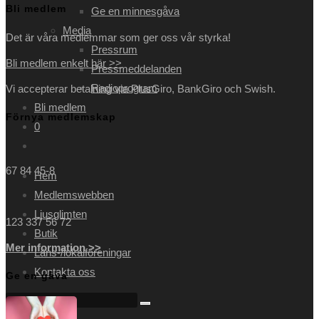
Bli medlem
Ge en minnesgåva
Media
Det är våra medlemmar som ger oss vår styrka!
Pressrum
Bli medlem enkelt här >>
Pressmeddelanden
Radioprogram
Vi accepterar betalning via PlusGiro, BankGiro och Swish.
Bli medlem
Förnya medlemskap
0
Slå
på/av
67 84 45-8
Hem
webbplatssökning
Medlemswebben
Ljusglimten
123 337 56 72
Butik
Mer information >>
Läns-/lokalföreningar
Kontakta oss
Ge en gåva