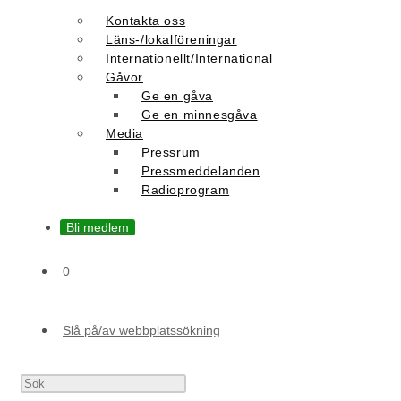
Kontakta oss
Läns-/lokalföreningar
Internationellt/International
Gåvor
Ge en gåva
Ge en minnesgåva
Media
Pressrum
Pressmeddelanden
Radioprogram
Bli medlem
0
Slå på/av webbplatssökning