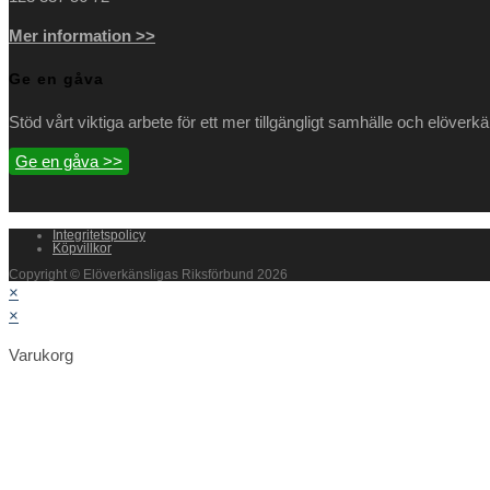
Mer information >>
Ge en gåva
Stöd vårt viktiga arbete för ett mer tillgängligt samhälle och elöverk
Ge en gåva >>
Integritetspolicy
Köpvillkor
Copyright © Elöverkänsligas Riksförbund 2026
×
×
Varukorg