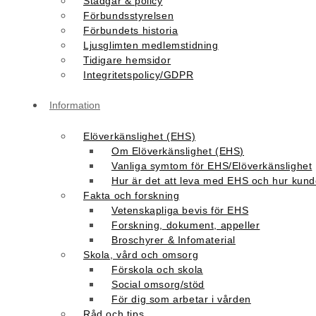
Stadgar & policy
Förbundsstyrelsen
Förbundets historia
Ljusglimten medlemstidning
Tidigare hemsidor
Integritetspolicy/GDPR
Information
Elöverkänslighet (EHS)
Om Elöverkänslighet (EHS)
Vanliga symtom för EHS/Elöverkänslighet
Hur är det att leva med EHS och hur kunde
Fakta och forskning
Vetenskapliga bevis för EHS
Forskning, dokument, appeller
Broschyrer & Infomaterial
Skola, vård och omsorg
Förskola och skola
Social omsorg/stöd
För dig som arbetar i vården
Råd och tips