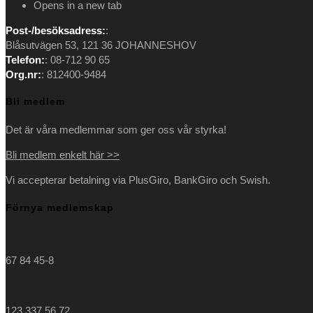
Opens in a new tab
Post-/besöksadress:
:
Blåsutvägen 53, 121 36 JOHANNESHOV
Telefon:
: 08-712 90 65
Org.nr:
: 812400-9484
Bli medlem
Det är våra medlemmar som ger oss vår styrka!
Bli medlem enkelt här >>
Vi accepterar betalning via PlusGiro, BankGiro och Swish.
Förnya medlemskap
67 84 45-8
123 337 56 72