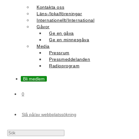
Kontakta oss
Läns-/lokalföreningar
Internationellt/International
Gåvor
Ge en gåva
Ge en minnesgåva
Media
Pressrum
Pressmeddelanden
Radioprogram
Bli medlem
0
Slå på/av webbplatssökning