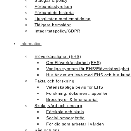
Stadgar & policy
Förbundsstyrelsen
Förbundets historia
Ljusglimten medlemstidning
Tidigare hemsidor
Integritetspolicy/GDPR
Information
Elöverkänslighet (EHS)
Om Elöverkänslighet (EHS)
Vanliga symtom för EHS/Elöverkänslighet
Hur är det att leva med EHS och hur kunde
Fakta och forskning
Vetenskapliga bevis för EHS
Forskning, dokument, appeller
Broschyrer & Infomaterial
Skola, vård och omsorg
Förskola och skola
Social omsorg/stöd
För dig som arbetar i vården
Råd och tips