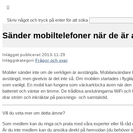
0
Skriv något och tryck på enter för att söka
Sänder mobiltelefoner när de är
Inlägget publicerat:
2013-11-29
Inläggskategori:
Frågor och svar
Mobiler sänder inte om de verkligen är avstängda. Mobilanvändare b
avstängd, men givetvis är det inte så. Om mobilen startades i flygläg
som vanligt. En mobil kan fungera som väckarklocka även när den ä
batteriet och väntar en timme. De trådlösa anslutningarna WiFi och 
drar ström och inkräktar på passnings- och samtalstid.
Vill du veta mer om detta ämne?
Som medlem kan du ringa och prata med våra experter eller få råd 
Är du inte medlem kan du ansöka direkt på hemsidan (du behöver int