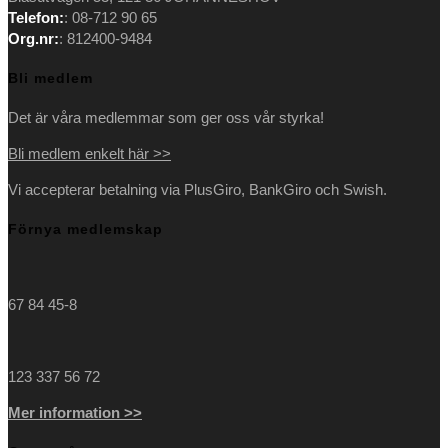
tab
new
Telefon:
: 08-712 90 65
tab
Org.nr:
: 812400-9484
Bli medlem
Det är våra medlemmar som ger oss vår styrka!
Bli medlem enkelt här >>
Vi accepterar betalning via PlusGiro, BankGiro och Swish.
Förnya medlemskap
67 84 45-8
123 337 56 72
Mer information >>