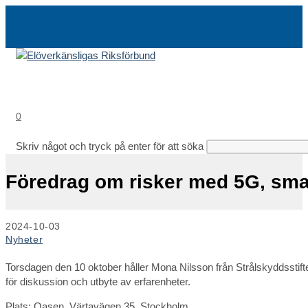
Hoppa
till
innehållet
0
Skriv något och tryck på enter för att söka
Föredrag om risker med 5G, smar
Inlägget
2024-10-03
publicerat:
Inläggskategori:
Nyheter
Torsdagen den 10 oktober håller Mona Nilsson från Strålskyddsstift
för diskussion och utbyte av erfarenheter.
Plats: Oasen, Värtavägen 35, Stockholm