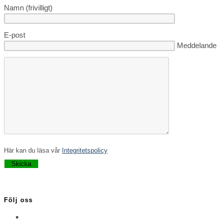
Namn (frivilligt)
E-post
Lämna detta fä
Meddelande
Här kan du läsa vår
Integritetspolicy
Lämna detta fält tomt.
Följ oss
Opens