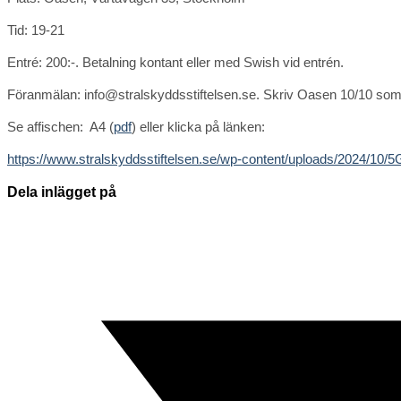
Tid: 19-21
Entré: 200:-. Betalning kontant eller med Swish vid entrén.
Föranmälan: info@stralskyddsstiftelsen.se. Skriv Oasen 10/10 som
Se affischen: A4 (
pdf
) eller klicka på länken:
https://www.stralskyddsstiftelsen.se/wp-content/uploads/2024/10/
Dela
Dela inlägget på
detta
Öppnas
innehåll
i
ett
nytt
fönster