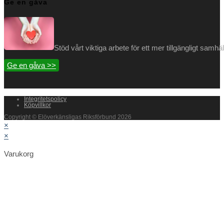
Ge en gåva
Stöd vårt viktiga arbete för ett mer tillgängligt samh
Ge en gåva >>
Integritetspolicy
Köpvillkor
Copyright © Elöverkänsligas Riksförbund 2026
×
×
Varukorg