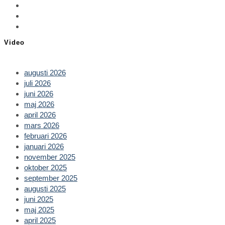
in
Opens
a
in
Opens
new
a
in
Opens
tab
new
a
in
Video
tab
new
a
tab
new
tab
augusti 2026
juli 2026
juni 2026
maj 2026
april 2026
mars 2026
februari 2026
januari 2026
november 2025
oktober 2025
september 2025
augusti 2025
juni 2025
maj 2025
april 2025