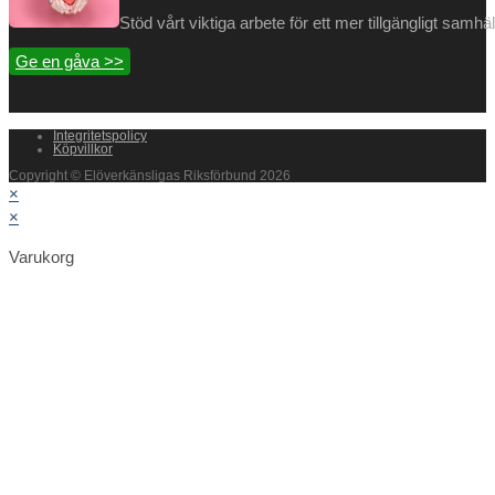
Stöd vårt viktiga arbete för ett mer tillgängligt samh
Ge en gåva >>
Integritetspolicy
Köpvillkor
Copyright © Elöverkänsligas Riksförbund 2026
×
×
Varukorg