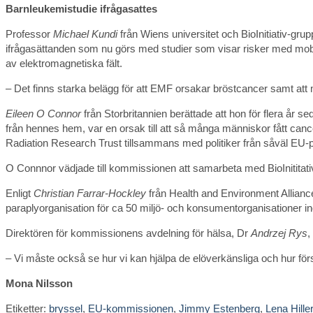
Barnleukemistudie ifrågasattes
Professor
Michael Kundi
från Wiens universitet och BioInitiativ-gr
ifrågasättanden som nu görs med studier som visar risker med mobil
av elektromagnetiska fält.
– Det finns starka belägg för att EMF orsakar bröstcancer samt att m
Eileen O Connor
från Storbritannien berättade att hon för flera år
från hennes hem, var en orsak till att så många människor fått cancer
Radiation Research Trust tillsammans med politiker från såväl EU-par
O Connnor vädjade till kommissionen att samarbeta med BioInititat
Enligt
Christian Farrar-Hockley
från Health and Environment Alliance,
paraplyorganisation för ca 50 miljö- och konsumentorganisationer
Direktören för kommissionens avdelning för hälsa, Dr
Andrzej Rys
,
– Vi måste också se hur vi kan hjälpa de elöverkänsliga och hur förs
Mona Nilsson
Etiketter
:
bryssel
,
EU-kommissionen
,
Jimmy Estenberg
,
Lena Hiller