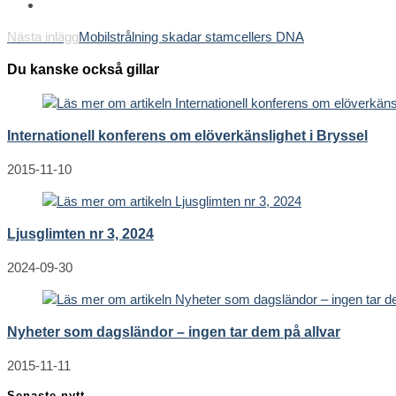
Läs
Nästa inlägg
Mobilstrålning skadar stamcellers DNA
fler
Du kanske också gillar
artiklar
Internationell konferens om elöverkänslighet i Bryssel
2015-11-10
Ljusglimten nr 3, 2024
2024-09-30
Nyheter som dagsländor – ingen tar dem på allvar
2015-11-11
Senaste nytt