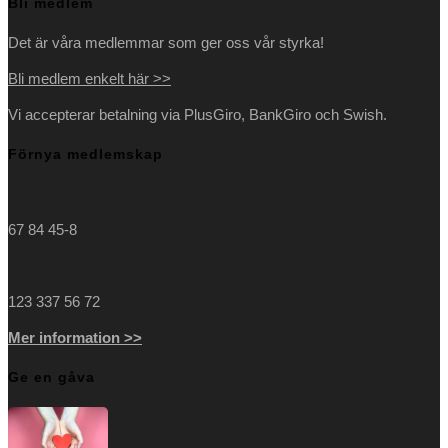
Bli medlem
Det är våra medlemmar som ger oss vår styrka!
Bli medlem enkelt här >>
Vi accepterar betalning via PlusGiro, BankGiro och Swish.
Förnya medlemskap
67 84 45-8
123 337 56 72
Mer information >>
Ge en gåva