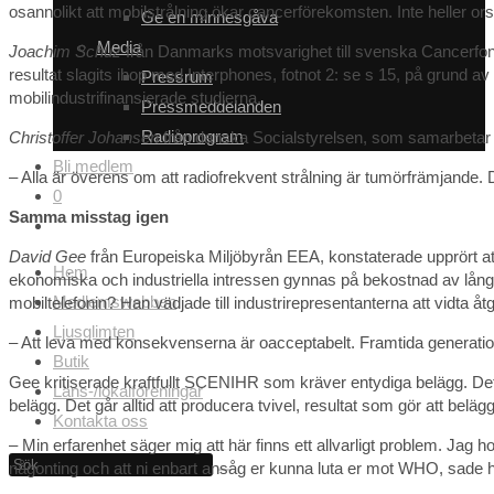
osannolikt att mobilstrålning ökar cancerförekomsten. Inte heller 
Ge en minnesgåva
Media
Joachim Schuz
från Danmarks motsvarighet till svenska Cancerfo
resultat slagits ihop med Interphones, fotnot 2: se s 15, på grund av 
Pressrum
mobilindustrifinansierade studierna.
Pressmeddelanden
Radioprogram
Christoffer Johansen
från danska Socialstyrelsen, som samarbetar m
Bli medlem
– Alla är överens om att radiofrekvent strålning är tumörfrämjande. Det
0
Samma misstag igen
Slå
på/av
David Gee
från Europeiska Miljöbyrån EEA, konstaterade upprört at
Hem
ekonomiska och industriella intressen gynnas på bekostnad av lån
webbplatssökning
Medlemswebben
mobiltelefonin? Han vädjade till industrirepresentanterna att vidta 
Ljusglimten
– Att leva med konsekvenserna är oacceptabelt. Framtida generationer
Butik
Gee kritiserade kraftfullt SCENIHR som kräver entydiga belägg. Det 
Läns-/lokalföreningar
belägg. Det går alltid att producera tvivel, resultat som gör att belägg
Kontakta oss
– Min erfarenhet säger mig att här finns ett allvarligt problem. Jag 
någonting och att ni enbart ansåg er kunna luta er mot WHO, sade han