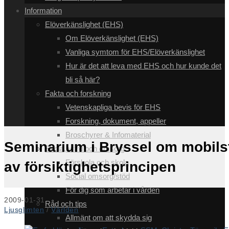
Information
Elöverkänslighet (EHS)
Om Elöverkänslighet (EHS)
Vanliga symtom för EHS/Elöverkänslighet
Hur är det att leva med EHS och hur kunde det
bli så här?
Fakta och forskning
Vetenskapliga bevis för EHS
Forskning, dokument, appeller
Broschyrer & Infomaterial
Seminarium i Bryssel om mobilst
Skola, vård och omsorg
Förskola och skola
av försiktighetsprincipen
Social omsorg/stöd
För dig som arbetar i vården
Inlägget
2009-01-31
Råd och tips
publicerat:
Inläggskategori:
Ljusglimten
/
Världen
Allmänt om att skydda sig