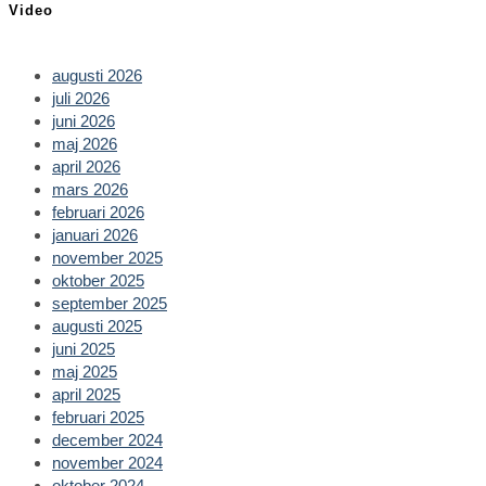
Video
tab
new
a
tab
new
tab
augusti 2026
juli 2026
juni 2026
maj 2026
april 2026
mars 2026
februari 2026
januari 2026
november 2025
oktober 2025
september 2025
augusti 2025
juni 2025
maj 2025
april 2025
februari 2025
december 2024
november 2024
oktober 2024