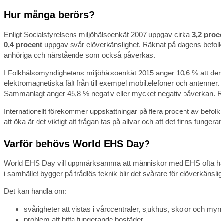
Hur många berörs?
Enligt Socialstyrelsens miljöhälsoenkät 2007 uppgav cirka
3,2 proc
0,4 procent
uppgav svår elöverkänslighet. Räknat på dagens befol
anhöriga och närstående som också påverkas.
I Folkhälsomyndighetens miljöhälsoenkät 2015 anger 10,6 % att der
elektromagnetiska fält från till exem­pel mobiltelefoner och antenner
Sammanlagt anger 45,8 % negativ eller mycket negativ påverkan. Res
Internationellt förekommer uppskattningar på flera procent av befol
att öka är det viktigt att frågan tas på allvar och att det finns fung
Varför behövs World EHS Day?
World EHS Day vill uppmärksamma att människor med EHS ofta hamn
i samhället bygger på trådlös teknik blir det svårare för elöverkänsl
Det kan handla om:
svårigheter att vistas i vårdcentraler, sjukhus, skolor och my
problem att hitta fungerande bostäder