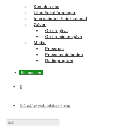
Kontakta oss
Läns-/lokalföreningar
Internationellt/International
Gåvor
Ge en gåva
Ge en minnesgåva
Media
Pressrum
Pressmeddelanden
Radioprogram
Bli medlem
0
Slå på/av webbplatssökning