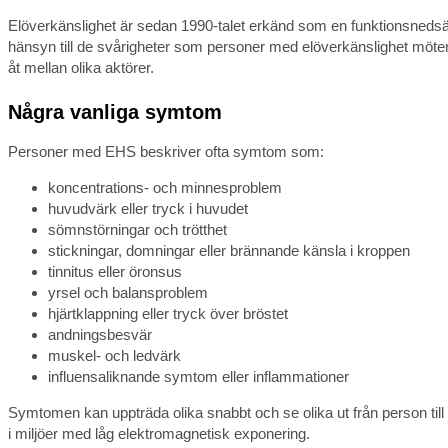
Elöverkänslighet är sedan 1990-talet erkänd som en funktionsnedsätt
hänsyn till de svårigheter som personer med elöverkänslighet möter
åt mellan olika aktörer.
Några vanliga symtom
Personer med EHS beskriver ofta symtom som:
koncentrations- och minnesproblem
huvudvärk eller tryck i huvudet
sömnstörningar och trötthet
stickningar, domningar eller brännande känsla i kroppen
tinnitus eller öronsus
yrsel och balansproblem
hjärtklappning eller tryck över bröstet
andningsbesvär
muskel- och ledvärk
influensaliknande symtom eller inflammationer
Symtomen kan uppträda olika snabbt och se olika ut från person til
i miljöer med låg elektromagnetisk exponering.