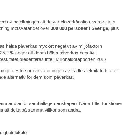
ent
av befolkningen att de var elöverkänsliga, varav cirka
kning motsvarar det över
300 000 personer i Sverige
, plus
as hälsa påverkas mycket negativt av miljöfaktorn
. 35,2 % anger att deras hälsa påverkas nega­tivt.
ultatet presenteras inte i Miljöhälsorapporten 2017.
kningen. Eftersom användningen av trådlös teknik fortsätter
erande alternativ för dem som påverkas.
ar utanför samhällsgemenskapen. När allt fler funktioner
iga att delta på samma villkor som andra.
ndighetslokaler