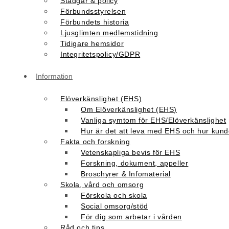
Stadgar & policy
Förbundsstyrelsen
Förbundets historia
Ljusglimten medlemstidning
Tidigare hemsidor
Integritetspolicy/GDPR
Information
Elöverkänslighet (EHS)
Om Elöverkänslighet (EHS)
Vanliga symtom för EHS/Elöverkänslighet
Hur är det att leva med EHS och hur kunde
Fakta och forskning
Vetenskapliga bevis för EHS
Forskning, dokument, appeller
Broschyrer & Infomaterial
Skola, vård och omsorg
Förskola och skola
Social omsorg/stöd
För dig som arbetar i vården
Råd och tips