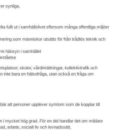
er synliga.
a fullt ut i samhällslivet eftersom många offentliga miljöer
onering som människor utsätts för från trådlös teknik och
rre hänsyn i samhället
rståelse
latser, skolor, vårdinrättningar, kollektivtrafik och
rågan inte bara en hälsofråga, utan också en fråga om
nebär att personer upplever symtom som de kopplar till
 i mycket hög grad. För en del handlar det om mildare
, arbete, socialt liv och levnadssätt.