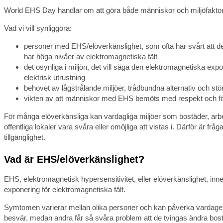
World EHS Day handlar om att göra både människor och miljöfaktor
Vad vi vill synliggöra:
personer med EHS/elöverkänslighet, som ofta har svårt att delt
har höga nivåer av elektromagnetiska fält
det osynliga i miljön, det vill säga den elektromagnetiska exp
elektrisk utrustning
behovet av lågstrålande miljöer, trådbundna alternativ och stö
vikten av att människor med EHS bemöts med respekt och fö
För många elöverkänsliga kan vardagliga miljöer som bostäder, arbetsp
offentliga lokaler vara svåra eller omöjliga att vistas i. Därför är f
tillgänglighet.
Vad är EHS/elöverkänslighet?
EHS, elektromagnetisk hypersensitivitet, eller elöverkänslighet, in
exponering för elektromagnetiska fält.
Symtomen varierar mellan olika personer och kan påverka vardagen
besvär, medan andra får så svåra problem att de tvingas ändra bostad