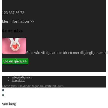
123 337 56 72
Mer information >>
Ge en gåva
Stöd vårt viktiga arbete för ett mer tillgängligt samh
Ge en gåva >>
Integritetspolicy
Köpvillkor
Copyright © Elöverkänsligas Riksförbund 2026
×
×
Varukorg