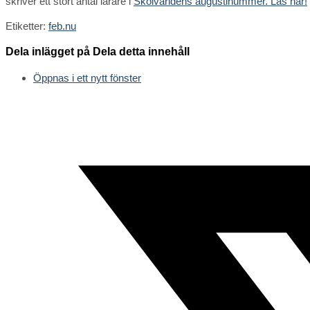
skriver ett stort antal lärare i
Skolvärldens augustinummer. Läs här!
Etiketter
:
feb.nu
Dela inlägget på
Dela detta innehåll
Öppnas i ett nytt fönster