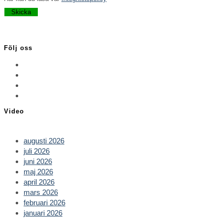
Lämna detta fält tomt.
Följ oss
Opens
in
Opens
a
in
Opens
new
a
in
Opens
tab
new
a
in
Video
tab
new
a
tab
new
tab
augusti 2026
juli 2026
juni 2026
maj 2026
april 2026
mars 2026
februari 2026
januari 2026