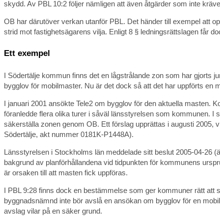
skydd. Av PBL 10:2 följer nämligen att även åtgärder som inte kräver
OB har därutöver verkan utanför PBL. Det händer till exempel att op
strid mot fastighetsägarens vilja. Enligt 8 § ledningsrättslagen får d
Ett exempel
I Södertälje kommun finns det en lågstrålande zon som har gjorts ju
bygglov för mobilmaster. Nu är det dock så att det har uppförts en m
I januari 2001 ansökte Tele2 om bygglov för den aktuella masten. Ko
föranledde flera olika turer i såväl länsstyrelsen som kommunen. I 
säkerställa zonen genom OB. Ett förslag upprättas i augusti 2005, 
Södertälje, akt nummer 0181K-P1448A).
Länsstyrelsen i Stockholms län meddelade sitt beslut 2005-04-26 (ä
bakgrund av planförhållandena vid tidpunkten för kommunens urspru
är orsaken till att masten fick uppföras.
I PBL 9:28 finns dock en bestämmelse som ger kommuner rätt att skj
byggnadsnämnd inte bör avslå en ansökan om bygglov för en mobilmast
avslag vilar på en säker grund.