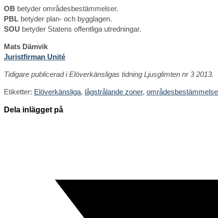
OB
betyder områdesbestämmelser.
PBL
betyder plan- och bygglagen.
SOU
betyder Statens offentliga utredningar.
Mats Dämvik
Juristfirman Unité
Tidigare publicerad i Elöverkänsligas tidning Ljusglimten nr 3 2013.
Etiketter
:
Elöverkänsliga
,
lågstrålande zoner
,
områdesbestämmelse
Dela
Dela inlägget på
detta
Öppnas
innehåll
i
ett
nytt
fönster