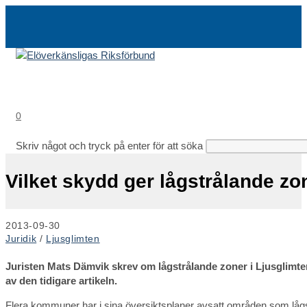
Hoppa
till
innehållet
0
Skriv något och tryck på enter för att söka
Vilket skydd ger lågstrålande zo
Inlägget
2013-09-30
publicerat:
Inläggskategori:
Juridik
/
Ljusglimten
Juristen Mats Dämvik skrev om lågstrålande zoner i Ljusglimte
av den tidigare artikeln.
Flera kommuner har i sina översiktsplaner avsatt områden som lågstr