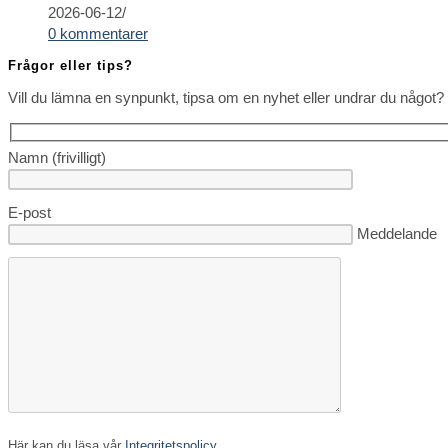
2026-06-12
/
0 kommentarer
Frågor eller tips?
Vill du lämna en synpunkt, tipsa om en nyhet eller undrar du något? 
Namn (frivilligt)
E-post
Lämna detta fä
Meddelande
Här kan du läsa vår
Integritetspolicy