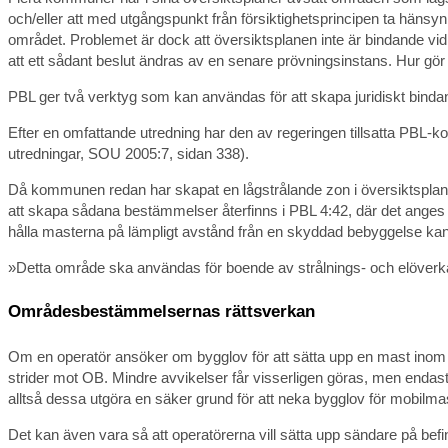
och/eller att med utgångspunkt från försiktighetsprincipen ta hänsyn
området. Problemet är dock att översiktsplanen inte är bindande vi
att ett sådant beslut ändras av en senare prövningsinstans. Hur gör 
PBL ger två verktyg som kan användas för att skapa juridiskt bind
Efter en omfattande utredning har den av regeringen tillsatta PBL-ko
utredningar, SOU 2005:7, sidan 338).
Då kommunen redan har skapat en lågstrålande zon i översiktsplanen 
att skapa sådana bestämmelser återfinns i PBL 4:42, där det anges a
hålla masterna på lämpligt avstånd från en skyddad bebyggelse k
»Detta område ska användas för boende av strålnings- och elöverkä
Områdesbestämmelsernas rättsverkan
Om en operatör ansöker om bygglov för att sätta upp en mast inom z
strider mot OB. Mindre avvikelser får visserligen göras, men enda
alltså dessa utgöra en säker grund för att neka bygglov för mobilma
Det kan även vara så att operatörerna vill sätta upp sändare på befin