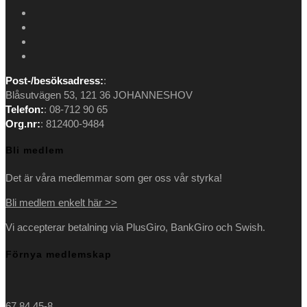
Opens
in
Opens
a
in
Opens
new
a
in
Opens
tab
new
a
in
Post-/besöksadress:
:
tab
new
a
Blåsutvägen 53, 121 36 JOHANNESHOV
tab
new
Telefon:
: 08-712 90 65
tab
Org.nr:
: 812400-9484
Bli medlem
Det är våra medlemmar som ger oss vår styrka!
Bli medlem enkelt här >>
Vi accepterar betalning via PlusGiro, BankGiro och Swish.
Förnya medlemskap
67 84 45-8