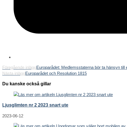
Läs
Föregående inlägg
Europarådet: Medlemsstaterna bör ta hänsyn till 
Nästa inlägg
Europarådet och Resolution 1815
fler
artiklar
Du kanske också gillar
Ljusglimten nr 2 2023 snart ute
2023-06-12