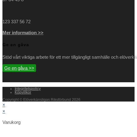
123 337 56 72
Mer information >>
Ge en gåva
Stöd vårt viktiga arbete för ett mer tillgängligt samhälle och elöverk
Ge en gåva >>
Integritetspolicy
Köpvillkor
Copyright © Elöverkänsligas Riksförbund 2026
×
×
Varukorg