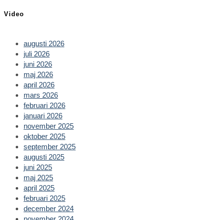
tab
new
a
in
Video
tab
new
a
tab
new
tab
augusti 2026
juli 2026
juni 2026
maj 2026
april 2026
mars 2026
februari 2026
januari 2026
november 2025
oktober 2025
september 2025
augusti 2025
juni 2025
maj 2025
april 2025
februari 2025
december 2024
november 2024