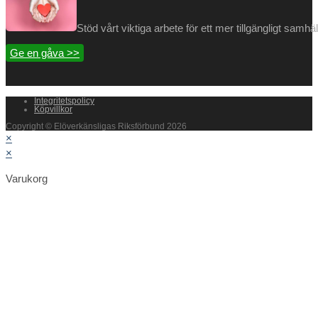
Stöd vårt viktiga arbete för ett mer tillgängligt samh
Ge en gåva >>
Integritetspolicy
Köpvillkor
Copyright © Elöverkänsligas Riksförbund 2026
×
×
Varukorg