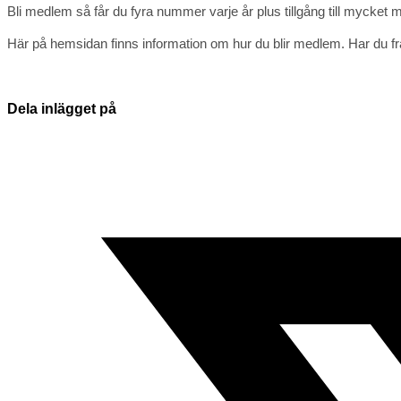
Bli medlem så får du fyra nummer varje år plus tillgång till mycket m
Här på hemsidan finns information om hur du blir medlem. Har du fr
Dela
Dela inlägget på
detta
Öppnas
innehåll
i
ett
nytt
fönster