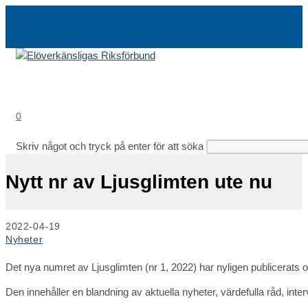
Hoppa
till
innehållet
0
Skriv något och tryck på enter för att söka
Nytt nr av Ljusglimten ute nu
Inlägget
2022-04-19
publicerat:
Inläggskategori:
Nyheter
Det nya numret av Ljusglimten (nr 1, 2022) har nyligen publicerats 
Den innehåller en blandning av aktuella nyheter, värdefulla råd, inter