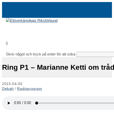
Hoppa
till
innehållet
0
Skriv något och tryck på enter för att söka
Ring P1 – Marianne Ketti om tr
Inlägget
2015-04-03
publicerat:
Inläggskategori:
Debatt
/
Radioprogram