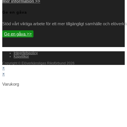
Mer information >>
Ge en gåva
Stöd vårt viktiga arbete för ett mer tillgängligt samhälle och elöverk
Ge en gåva >>
Integritetspolicy
Köpvillkor
Copyright © Elöverkänsligas Riksförbund 2026
×
×
Varukorg