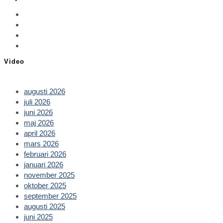
Opens
in
Opens
a
in
Opens
new
a
in
Opens
tab
new
a
in
Video
tab
new
a
tab
new
tab
augusti 2026
juli 2026
juni 2026
maj 2026
april 2026
mars 2026
februari 2026
januari 2026
november 2025
oktober 2025
september 2025
augusti 2025
juni 2025