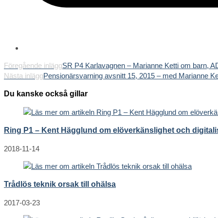
Läs
Föregående inlägg
SR P4 Karlavagnen – Marianne Ketti om barn, 
Nästa inlägg
Pensionärsvarning avsnitt 15, 2015 – med Marianne Ket
fler
artiklar
Du kanske också gillar
Ring P1 – Kent Hägglund om elöverkänslighet och digitali
2018-11-14
Trådlös teknik orsak till ohälsa
2017-03-23