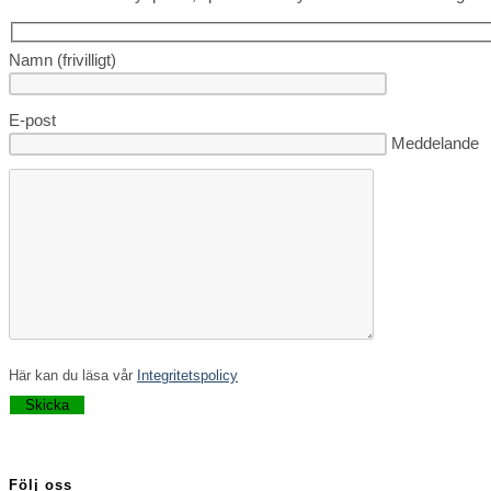
Namn (frivilligt)
E-post
Lämna detta fä
Meddelande
Här kan du läsa vår
Integritetspolicy
Lämna detta fält tomt.
Följ oss