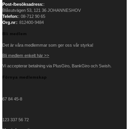
Post-/besöksadress:
:
tab
new
a
Blåsutvägen 53, 121 36 JOHANNESHOV
tab
new
Telefon:
: 08-712 90 65
tab
Org.nr:
: 812400-9484
Bli medlem
Det är våra medlemmar som ger oss vår styrka!
Bli medlem enkelt här >>
Vi accepterar betalning via PlusGiro, BankGiro och Swish.
Förnya medlemskap
67 84 45-8
123 337 56 72