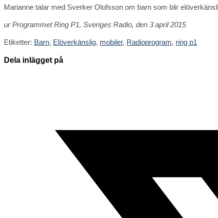
Marianne talar med Sverker Olofsson om barn som blir elöverkänsl
ur Programmet Ring P1, Sveriges Radio, den 3 april 2015
Etiketter
:
Barn
,
Elöverkänslig
,
mobiler
,
Radioprogram
,
ring p1
Dela
Dela inlägget på
detta
Öppnas
innehåll
i
ett
nytt
fönster