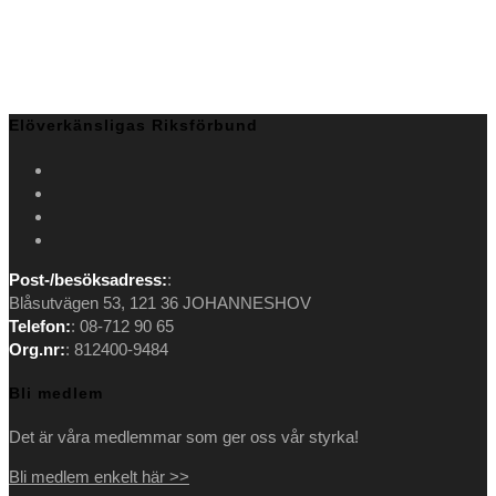
Elöverkänsligas Riksförbund
Opens
in
Opens
a
in
Opens
new
a
in
Opens
tab
new
a
in
Post-/besöksadress:
:
tab
new
a
Blåsutvägen 53, 121 36 JOHANNESHOV
tab
new
Telefon:
: 08-712 90 65
tab
Org.nr:
: 812400-9484
Bli medlem
Det är våra medlemmar som ger oss vår styrka!
Bli medlem enkelt här >>