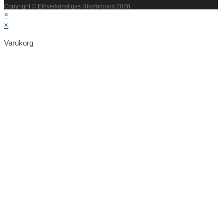
Copyright © Elöverkänsligas Riksförbund 2026
×
×
Varukorg