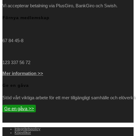
Vi accepterar betalning via PlusGiro, BankGiro och Swish.
Förnya medlemskap
67 84 45-8
123 337 56 72
Mer information >>
Ge en gåva
Stöd vårt viktiga arbete för ett mer tillgängligt samhälle och elöverk
Ge en gåva >>
Integritetspolicy
Köpvillkor