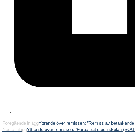
Läs
Föregående inlägg
Yttrande över remissen: ”Remiss av betänkande E
Nästa inlägg
Yttrande över remissen: ”Förbättrat stöd i skolan (SOU
fler