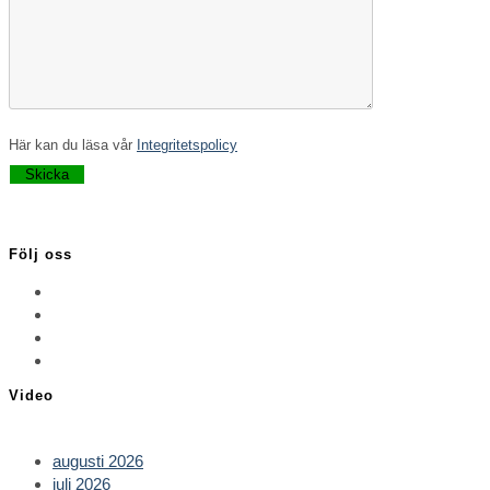
Här kan du läsa vår
Integritetspolicy
Lämna detta fält tomt.
Följ oss
Opens
in
Opens
a
in
Opens
new
a
in
Opens
tab
new
a
in
Video
tab
new
a
tab
new
tab
augusti 2026
juli 2026