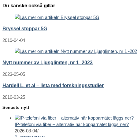
artiklar
Du kanske också gillar
Bryssel stoppar 5G
2019-04-04
Nytt nummer av Ljusglimten, nr 1 -2023
2023-05-05
Hardell L. et al – lista med forskningsstudier
2010-03-25
Senaste nytt
IP-telefoni via fiber – alternativ när kopparnätet läggs ner?
2026-08-04
/