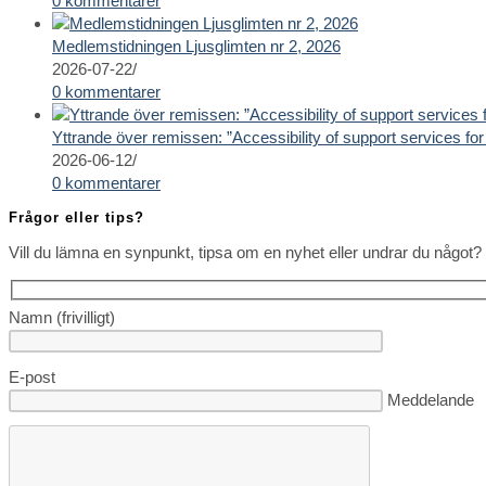
0 kommentarer
Medlemstidningen Ljusglimten nr 2, 2026
2026-07-22
/
0 kommentarer
Yttrande över remissen: ”Accessibility of support services for 
2026-06-12
/
0 kommentarer
Frågor eller tips?
Vill du lämna en synpunkt, tipsa om en nyhet eller undrar du något? 
Namn (frivilligt)
E-post
Lämna detta fä
Meddelande