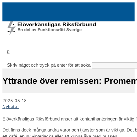
Hoppa
till
innehållet
0
Skriv något och tryck på enter för att söka
Yttrande över remissen: Promem
Inlägget
2025-05-18
publicerat:
Inläggskategori:
Nyheter
Elöverkänsligas Riksförbund anser att kontanthanteringen är viktig fö
Det finns dock många andra varor och tjänster som är viktiga. Det b
ett kafé, en ny vinterjacka eller att kunna åka med bussen.