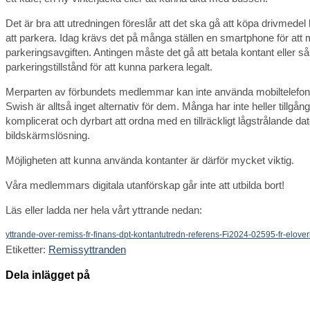
Det är bra att utredningen föreslår att det ska gå att köpa drivmed
att parkera. Idag krävs det på många ställen en smartphone för att
parkeringsavgiften. Antingen måste det gå att betala kontant eller s
parkeringstillstånd för att kunna parkera legalt.
Merparten av förbundets medlemmar kan inte använda mobiltelefon e
Swish är alltså inget alternativ för dem. Många har inte heller tillgång
komplicerat och dyrbart att ordna med en tillräckligt lågstrålande 
bildskärmslösning.
Möjligheten att kunna använda kontanter är därför mycket viktig.
Våra medlemmars digitala utanförskap går inte att utbilda bort!
Läs eller ladda ner hela vårt yttrande nedan:
yttrande-over-remiss-fr-finans-dpt-kontantutredn-referens-Fi2024-02595-fr-elove
Etiketter
:
Remissyttranden
Dela
Dela inlägget på
detta
Öppnas
innehåll