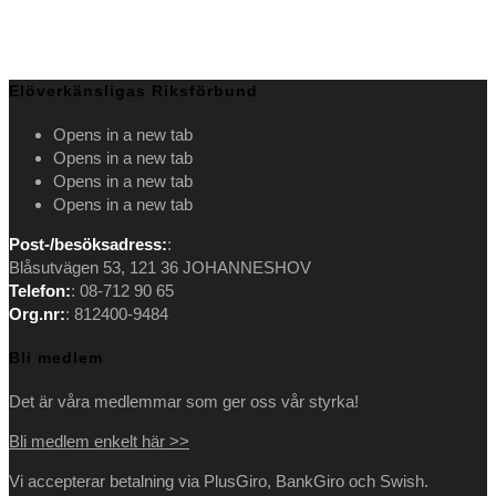
Elöverkänsligas Riksförbund
Opens in a new tab
Opens in a new tab
Opens in a new tab
Opens in a new tab
Post-/besöksadress:
:
Blåsutvägen 53, 121 36 JOHANNESHOV
Telefon:
: 08-712 90 65
Org.nr:
: 812400-9484
Bli medlem
Det är våra medlemmar som ger oss vår styrka!
Bli medlem enkelt här >>
Vi accepterar betalning via PlusGiro, BankGiro och Swish.