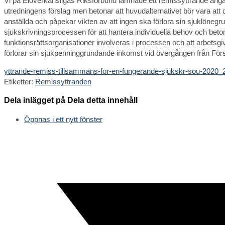
Vi på Elöverkänsligas Riksförbund lämnade ett remissyttrande angå
utredningens förslag men betonar att huvudalternativet bör vara att de
anställda och påpekar vikten av att ingen ska förlora sin sjuklönegru
sjukskrivningsprocessen för att hantera individuella behov och beto
funktionsrättsorganisationer involveras i processen och att arbetsgiv
förlorar sin sjukpenninggrundande inkomst vid övergången från Förs
yttrande-remiss-tillsammans-for-en-fungerande-sjukskr-sou-2020_2
Etiketter
:
Remissyttranden
Dela inlägget på
Dela detta innehåll
Öppnas i ett nytt fönster