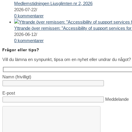
Medlemstidningen Ljusglimten nr 2, 2026
2026-07-22
/
0 kommentarer
Yttrande över remissen: ”Accessibility of support services for 
2026-06-12
/
0 kommentarer
Frågor eller tips?
Vill du lämna en synpunkt, tipsa om en nyhet eller undrar du något? 
Namn (frivilligt)
E-post
Lämna detta fä
Meddelande