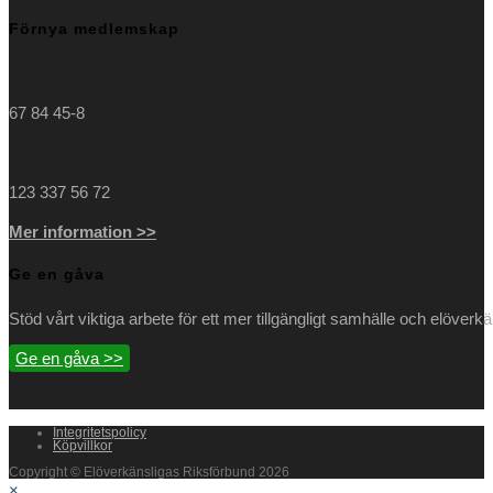
Förnya medlemskap
67 84 45-8
123 337 56 72
Mer information >>
Ge en gåva
Stöd vårt viktiga arbete för ett mer tillgängligt samhälle och elöverk
Ge en gåva >>
Integritetspolicy
Köpvillkor
Copyright © Elöverkänsligas Riksförbund 2026
×