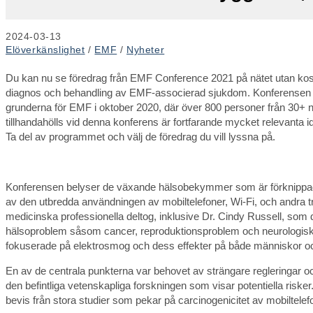
Inlägget
2024-03-13
publicerat:
Inläggskategori:
Elöverkänslighet
/
EMF
/
Nyheter
Du kan nu se föredrag från EMF Conference 2021 på nätet utan kos
diagnos och behandling av EMF-associerad sjukdom. Konferensen höll
grunderna för EMF i oktober 2020, där över 800 personer från 30+ n
tillhandahölls vid denna konferens är fortfarande mycket relevanta id
Ta del av programmet och välj de föredrag du vill lyssna på.
Konferensen belyser de växande hälsobekymmer som är förknippad
av den utbredda användningen av mobiltelefoner, Wi-Fi, och andra t
medicinska professionella deltog, inklusive Dr. Cindy Russell, som d
hälsoproblem såsom cancer, reproduktionsproblem och neurologis
fokuserade på elektrosmog och dess effekter på både människor oc
En av de centrala punkterna var behovet av strängare regleringar
den befintliga vetenskapliga forskningen som visar potentiella riske
bevis från stora studier som pekar på carcinogenicitet av mobiltelefo