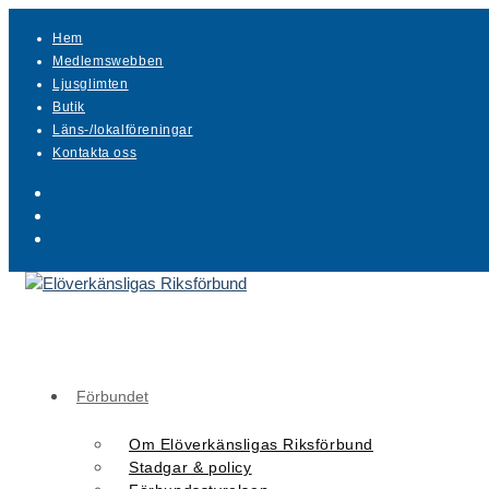
Hoppa
Hem
till
Medlemswebben
innehållet
Ljusglimten
Butik
Läns-/lokalföreningar
Kontakta oss
Förbundet
Om Elöverkänsligas Riksförbund
Stadgar & policy