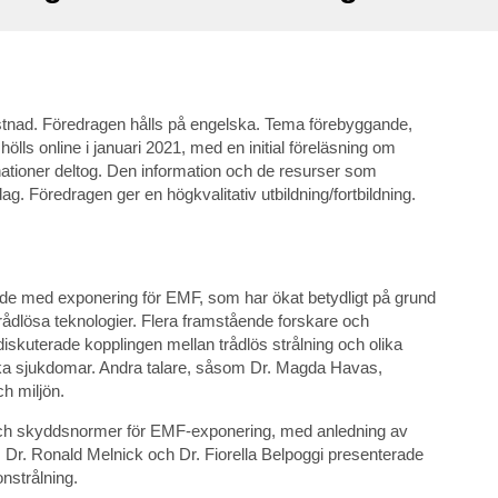
tnad. Föredragen hålls på engelska. Tema förebyggande,
s online i januari 2021, med en initial föreläsning om
ationer deltog. Den information och de resurser som
ag. Föredragen ger en högkvalitativ utbildning/fortbildning.
e med exponering för EMF, som har ökat betydligt på grund
rådlösa teknologier. Flera framstående forskare och
iskuterade kopplingen mellan trådlös strålning och olika
ka sjukdomar. Andra talare, såsom Dr. Magda Havas,
h miljön.
 och skyddsnormer för EMF-exponering, med anledning av
r. Dr. Ronald Melnick och Dr. Fiorella Belpoggi presenterade
nstrålning.