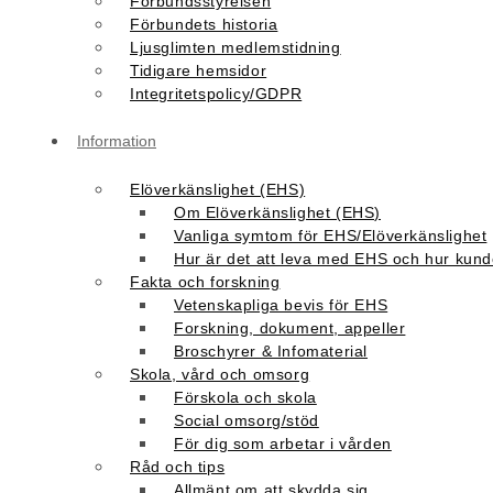
Förbundsstyrelsen
Förbundets historia
Ljusglimten medlemstidning
Tidigare hemsidor
Integritetspolicy/GDPR
Information
Elöverkänslighet (EHS)
Om Elöverkänslighet (EHS)
Vanliga symtom för EHS/Elöverkänslighet
Hur är det att leva med EHS och hur kunde
Fakta och forskning
Vetenskapliga bevis för EHS
Forskning, dokument, appeller
Broschyrer & Infomaterial
Skola, vård och omsorg
Förskola och skola
Social omsorg/stöd
För dig som arbetar i vården
Råd och tips
Allmänt om att skydda sig