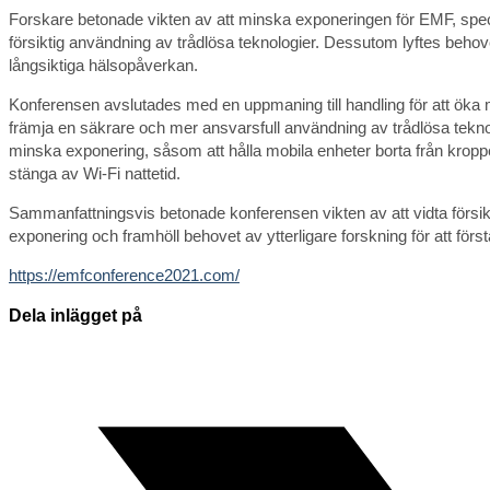
Forskare betonade vikten av att minska exponeringen för EMF, spec
försiktig användning av trådlösa teknologier. Dessutom lyftes behove
långsiktiga hälsopåverkan.
Konferensen avslutades med en uppmaning till handling för att öka
främja en säkrare och mer ansvarsfull användning av trådlösa teknolo
minska exponering, såsom att hålla mobila enheter borta från kropp
stänga av Wi-Fi nattetid.
Sammanfattningsvis betonade konferensen vikten av att vidta försik
exponering och framhöll behovet av ytterligare forskning för att förs
https://emfconference2021.com/
Dela
Dela inlägget på
detta
Öppnas
innehåll
i
ett
nytt
fönster