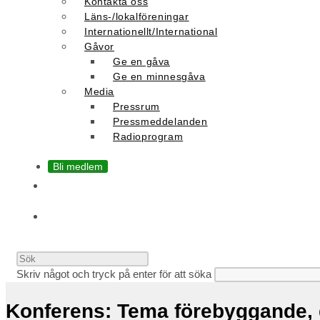
Kontakta oss
Läns-/lokalföreningar
Internationellt/International
Gåvor
Ge en gåva
Ge en minnesgåva
Media
Pressrum
Pressmeddelanden
Radioprogram
Bli medlem
Slå
på/av
Skriv något och tryck på enter för att söka
Konferens: Tema förebyggande,
webbplatssökning