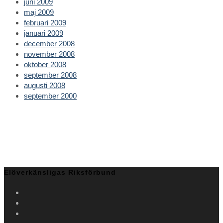
juni 2009
maj 2009
februari 2009
januari 2009
december 2008
november 2008
oktober 2008
september 2008
augusti 2008
september 2000
Elöverkänsligas Riksförbund
Opens
in
Opens
a
in
Opens