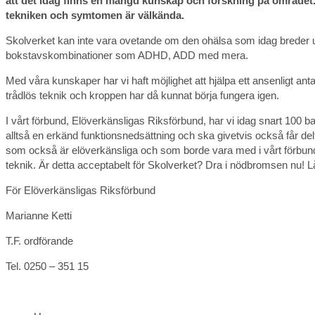
att det idag finns en mängd kunskap och forskning på området. I
tekniken och symtomen är välkända.
Skolverket kan inte vara ovetande om den ohälsa som idag breder u
bokstavskombinationer som ADHD, ADD med mera.
Med våra kunskaper har vi haft möjlighet att hjälpa ett ansenligt anta
trådlös teknik och kroppen har då kunnat börja fungera igen.
I vårt förbund, Elöverkänsligas Riksförbund, har vi idag snart 100 bar
alltså en erkänd funktionsnedsättning och ska givetvis också får delta
som också är elöverkänsliga och som borde vara med i vårt förbun
teknik. Är detta acceptabelt för Skolverket? Dra i nödbromsen nu! Lå
För Elöverkänsligas Riksförbund
Marianne Ketti
T.F. ordförande
Tel. 0250 – 351 15