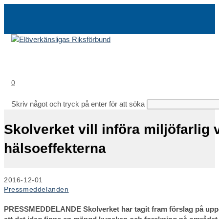
Hoppa
till
innehållet
0
Skriv något och tryck på enter för att söka
Skolverket vill införa miljöfarl
hälsoeffekterna
Inlägget
2016-12-01
publicerat:
Inläggskategori:
Pressmeddelanden
PRESSMEDDELANDE Skolverket har tagit fram förslag på uppdrag