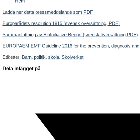
Hem
Ladda ner detta pressmeddelande som PDF
Europarådets resolution 1815 (svensk översättning, PDF)
Sammanfattning av BioInitiative Report (svensk översättning PDF)
EUROPAEM EMF Guideline 2016 for the prevention, diagnosis and t
Etiketter
:
Barn
,
politik
,
skola
,
Skolverket
Dela
Dela inlägget på
detta
Öppnas
innehåll
i
ett
nytt
fönster