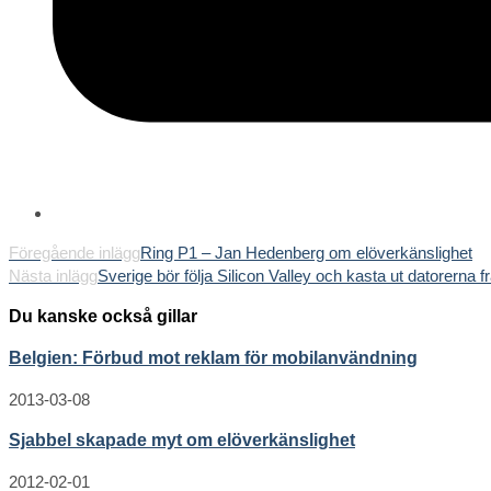
Läs
Föregående inlägg
Ring P1 – Jan Hedenberg om elöverkänslighet
Nästa inlägg
Sverige bör följa Silicon Valley och kasta ut datorerna f
fler
artiklar
Du kanske också gillar
Belgien: Förbud mot reklam för mobilanvändning
2013-03-08
Sjabbel skapade myt om elöverkänslighet
2012-02-01