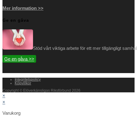
Mer information >>
Ge en gåva
Stöd vårt viktiga arbete för ett mer tillgängligt samh
Ge en gåva >>
Integritetspolicy
Köpvillkor
Copyright © Elöverkänsligas Riksförbund 2026
×
×
Varukorg