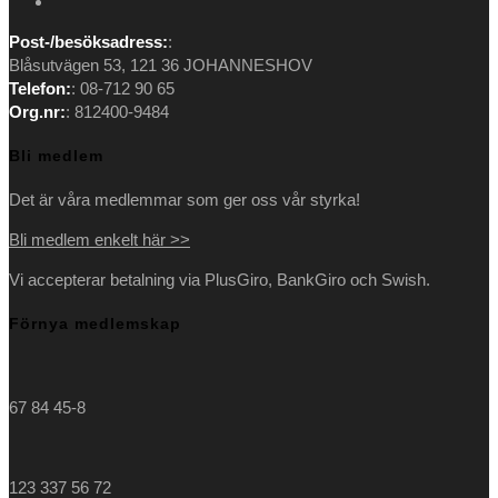
new
a
in
Opens
tab
new
a
in
Post-/besöksadress:
:
tab
new
a
Blåsutvägen 53, 121 36 JOHANNESHOV
tab
new
Telefon:
: 08-712 90 65
tab
Org.nr:
: 812400-9484
Bli medlem
Det är våra medlemmar som ger oss vår styrka!
Bli medlem enkelt här >>
Vi accepterar betalning via PlusGiro, BankGiro och Swish.
Förnya medlemskap
67 84 45-8
123 337 56 72