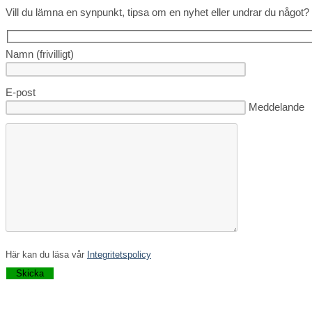
Vill du lämna en synpunkt, tipsa om en nyhet eller undrar du något? 
Namn (frivilligt)
E-post
Lämna detta fä
Meddelande
Här kan du läsa vår
Integritetspolicy
Lämna detta fält tomt.