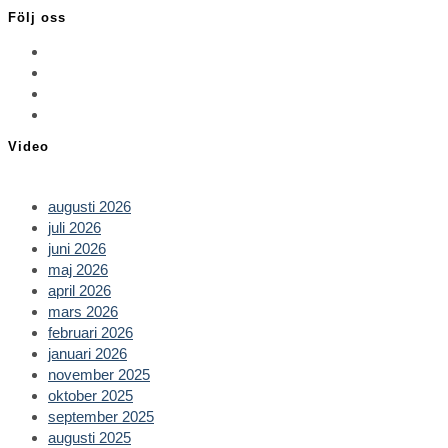
Följ oss
Opens
in
Opens
a
in
Opens
new
a
in
Opens
tab
new
a
in
Video
tab
new
a
tab
new
tab
augusti 2026
juli 2026
juni 2026
maj 2026
april 2026
mars 2026
februari 2026
januari 2026
november 2025
oktober 2025
september 2025
augusti 2025